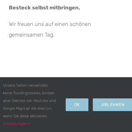
Besteck selbst mitbringen.
Wir freuen uns auf einen schönen
gemeinsamen Tag.
Unsere Seiten verwenden
keine Trackingcookies, binden
aber Dienste von Youtube und
OK
ABLEHNEN
Google Maps an die dies tun,
© Copyright 2018 -
2026 | by
MSFC- Möninger Berg
|
wenn Sie diese aktivieren.
IMPRESSUM
|
DATENSCHUTZERKLÄRUNG
Einstellungen